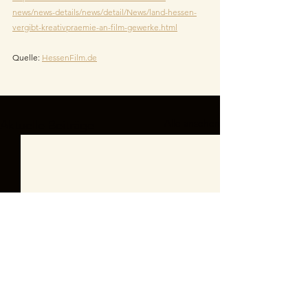
news/news-details/news/detail/News/land-hessen-
vergibt-kreativpraemie-an-film-gewerke.html
Quelle: 
HessenFilm.de
Alle ansehen
Aktuelle Beiträge