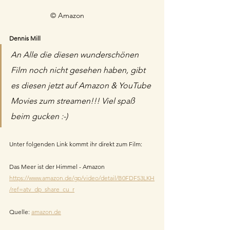
© Amazon
Dennis Mill
An Alle die diesen wunderschönen 
Film noch nicht gesehen haben, gibt 
es diesen jetzt auf Amazon & YouTube 
Movies zum streamen!!! Viel spaß 
beim gucken :-)
Unter folgenden Link kommt ihr direkt zum Film:
Das Meer ist der Himmel - Amazon
https://www.amazon.de/gp/video/detail/B0FDF53LKH
/ref=atv_dp_share_cu_r
Quelle: 
amazon.de