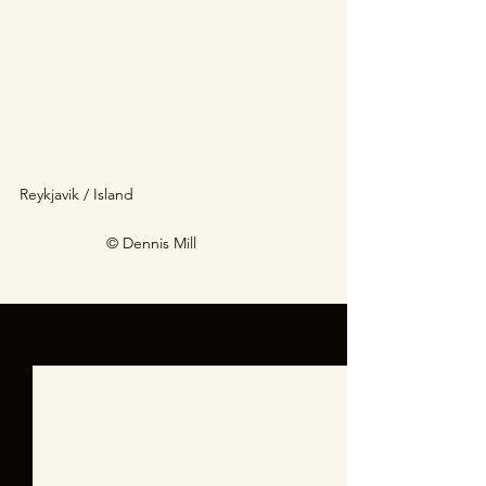
Reykjavik / Island  	 
© Dennis Mill
Alle ansehen
Aktuelle Beiträge