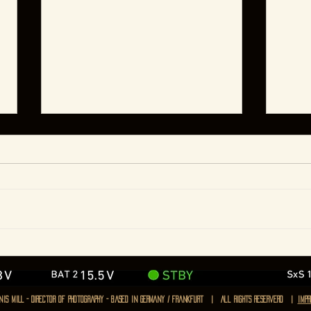
DAS MEER IST DER HIMMEL
KLE
- Jetzt auf Amazon &
AKT
YouTube Movies !!!
MAG
IS MILL - Director of photography - based in Germany / frankfurt | All rights reserverd |
IMPR