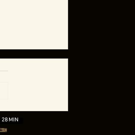
INER BEITRAG IM
UELLEN HESSENFILM-
AZIN No.2
ESSUM