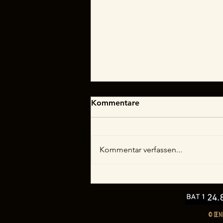
Kommentare
Kommentar verfassen...
DAS MEER IST DER HIMMEL
- Im Ersten in der ARD
Mediathek !!!
© DENN